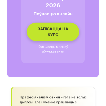
2026
Поўнасцю анлайн
ЗАПІСАЦЦА НА
КУРС
Колькасць месцаў
абмежаваная
Прафесіяналізм сёння
– гэта не толькі
дыплом, але і ўменне працаваць з