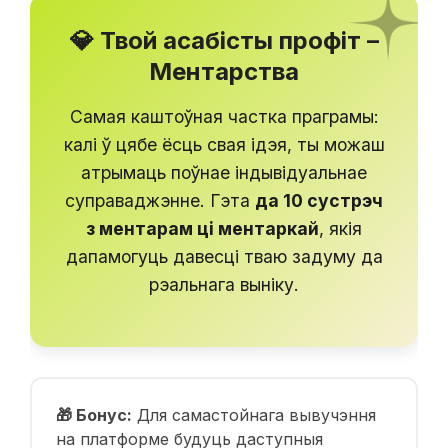
💎 Твой асабісты профіт –
Ментарства
Самая каштоўная частка праграмы:
калі ў цябе ёсць свая ідэя, ты можаш
атрымаць поўнае індывідуальнае
суправаджэнне. Гэта
да 10 сустрэч
з ментарам ці ментаркай
, якія
дапамогуць давесці тваю задуму да
рэальнага выніку.
🎁 Бонус:
Для самастойнага вывучэння
на платформе будуць даступныя