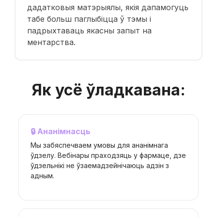
дадатковыя матэрыялы, якія дапамогуць
табе больш паглыбіцца ў тэмы і
падрыхтаваць якасны запыт на
ментарства.
Як усё ўладкавана:
🔒 Ананімнасць
Мы забяспечваем умовы для ананімнага
ўдзелу. Вебінары праходзяць у фармаце, дзе
ўдзельнікі не ўзаемадзейнічаюць адзін з
адным.