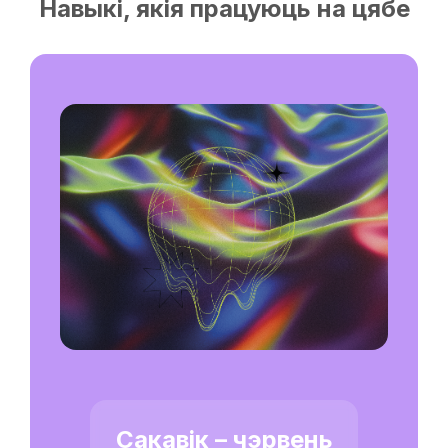
Навыкі, якія працуюць на цябе
Сакавік – чэрвень