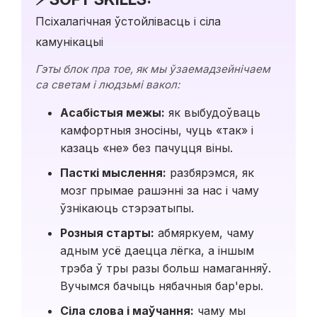
Псіхалагічная ўстойлівасць і сіла
камунікацыі
Гэты блок пра тое, як мы ўзаемадзейнічаем
са светам і людзьмі вакол:
Асабістыя межы:
як выбудоўваць
камфортныя зносіны, чуць «так» і
казаць «не» без пачуцця віны.
Пасткі мыслення:
разбярэмся, як
мозг прымае рашэнні за нас і чаму
ўзнікаюць стэрэатыпы.
Розныя старты:
абмяркуем, чаму
адным усё даецца лёгка, а іншым
трэба ў тры разы больш намаганняў.
Вучымся бачыць нябачныя бар'еры.
Сіла слова і маўчання:
чаму мы