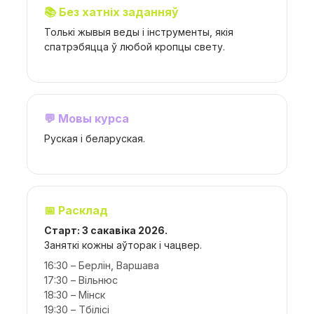
📚 Без хатніх заданняў
Толькі жывыя веды і інструменты, якія
спатрэбяцца ў любой кропцы свету.
💬 Мовы курса
Руская і беларуская.
📅 Расклад
Старт: 3 сакавіка 2026.
Заняткі кожны аўторак і чацвер.
16:30 – Берлін, Варшава
17:30 – Вільнюс
18:30 – Мінск
19:30 – Тбілісі