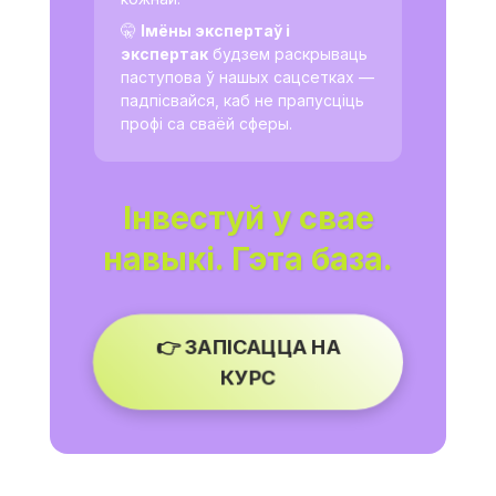
🤫
Імёны экспертаў і
экспертак
будзем раскрываць
паступова ў нашых сацсетках —
падпісвайся, каб не прапусціць
профі са сваёй сферы.
Інвестуй у свае
навыкі. Гэта база.
👉 ЗАПІСАЦЦА НА
КУРС