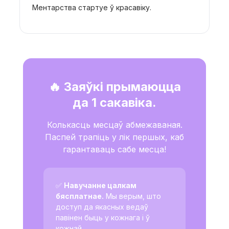
Ментарства стартуе ў красавіку.
🔥 Заяўкі прымаюцца
да 1 сакавіка.
Колькасць месцаў абмежаваная.
Паспей трапіць у лік першых, каб
гарантаваць сабе месца!
✅
Навучанне цалкам
бясплатнае.
Мы верым, што
доступ да якасных ведаў
павінен быць у кожнага і ў
кожнай.