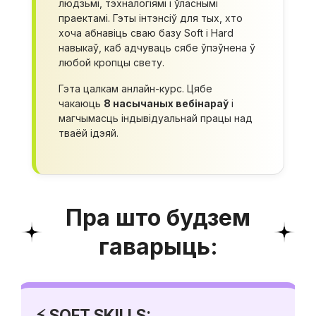
людзьмі, тэхналогіямі і ўласнымі
праектамі. Гэты інтэнсіў для тых, хто
хоча абнавіць сваю базу Soft і Hard
навыкаў, каб адчуваць сябе ўпэўнена ў
любой кропцы свету.
Гэта цалкам анлайн-курс. Цябе
чакаюць
8 насычаных вебінараў
і
магчымасць індывідуальнай працы над
тваёй ідэяй.
Пра што будзем
гаварыць:
⚡️ SOFT SKILLS: