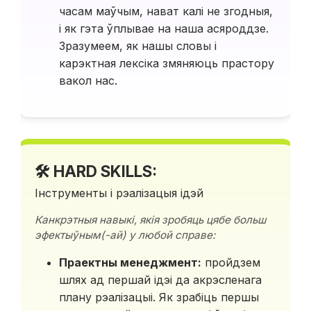
часам маўчым, нават калі не згодныя,
і як гэта ўплывае на наша асяроддзе.
Зразумеем, як нашы словы і
карэктная лексіка змяняюць прастору
вакол нас.
🛠 HARD SKILLS:
Інструменты і рэалізацыя ідэй
Канкрэтныя навыкі, якія зробяць цябе больш
эфектыўным(-ай) у любой справе:
Праектны менеджмент:
пройдзем
шлях ад першай ідэі да акрэсленага
плану рэалізацыі. Як зрабіць першы