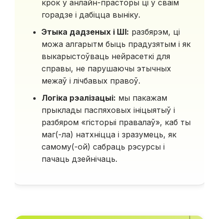
крок у анлайн-прасторы ці ў сваім
горадзе і дабіцца выніку.
Этыка дадзеных і ШІ:
разбярэм, ці
можа алгарытм быць прадузятым і як
выкарыстоўваць нейрасеткі для
справы, не парушаючы этычных
межаў і лічбавых правоў.
Логіка рэалізацыі:
мы пакажам
прыклады паспяховых ініцыятыў і
разбяром «гісторыі правалаў», каб ты
маг(-ла) натхніцца і зразумець, як
самому(-ой) сабраць рэсурсы і
пачаць дзейнічаць.